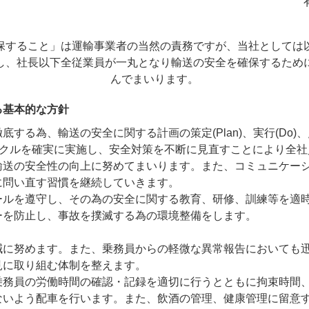
保すること」は運輸事業者の当然の責務ですが、当社としては
し、社長以下全従業員が一丸となり輸送の安全を確保するため
んでまいります。
る基本的な方針
する為、輸送の安全に関する計画の策定(Plan)、実行(Do)、点検
サイクルを確実に実施し、安全対策を不断に見直すことにより全
輸送の安全性の向上に努めてまいります。また、コミュニケー
に問い直す習慣を継続していきます。
ールを遵守し、その為の安全に関する教育、研修、訓練等を適
ーを防止し、事故を撲滅する為の環境整備をします。
減に努めます。また、乗務員からの軽微な異常報告においても
見に取り組む体制を整えます。
乗務員の労働時間の確認・記録を適切に行うとともに拘束時間
ないよう配車を行います。また、飲酒の管理、健康管理に留意