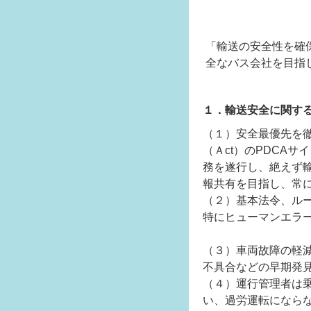
「輸送の安全性を確
全なバス会社を目指
１．輸送安全に関す
（１）安全最優先を徹底
（Ａct）のPDCA
務を遂行し、絶えず
報共有を目指し、常
（２）基本法令、ル
特にヒューマンエラ
（３）車両故障の軽
不具合などの早期発
（４）運行管理者は
い、過労運転になら