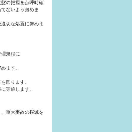
状態の把握を点呼時確
当てないよう努めま
全適切な処置に努めま
管理規程に
努めます。
。
立を図ります。
確に実施します。
う、重大事故の撲滅を